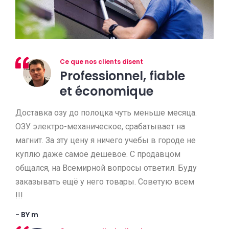
Ce que nos clients disent
Professionnel, fiable
et économique
Доставка озу до полоцка чуть меньше месяца.
ОЗУ электро-механическое, срабатывает на
магнит. За эту цену я ничего учебы в городе не
куплю даже самое дешевое. С продавцом
общался, на Всемирной вопросы ответил. Буду
заказывать ещё у него товары. Советую всем
!!!
- BY m