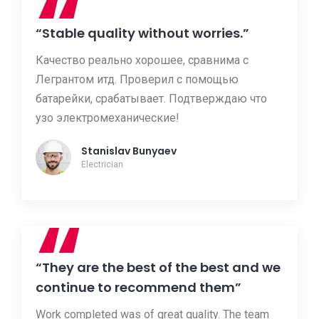
“
“Stable quality without worries.”
Качество реально хорошее, сравнима с
Легрантом итд. Проверил с помощью
батарейки, срабатывает. Подтверждаю что
узо электромеханические!
Stanislav Bunyaev
Electrician
“
“They are the best of the best and we
continue to recommend them”
Work completed was of great quality. The team