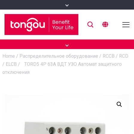
Home
/
Распределительное оборудование
/
RCCB / RCD
/ ELCB
/
TORD5 4P 63А ВДТ УЗО Автомат защитного
отключения