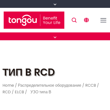
ТИП B RCD
Home
/
Распределительное оборудование
/
RCCB /
RCD / ELCB
/
УЗО типа В